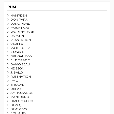
RUM
HAMPDEN
DON PAPA
LONG POND
MOUNT GAY
WORTHY PARK
PAPALIN
PLANTATION
VARELA
MATUSALEM
ZACAPA
BRUGAL 1888
EL DORADO
DAMOISEAU
NEISSON
J. BALLY
RUM NATION
PMG
BRUGAL
DEPAZ
AMBASSADOR
MANTUANO
DIPLOMATICO
DON Q
DOORLY'S
EQUIANO