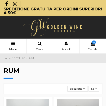
SPEDIZIONE GRATUITA PER ORDINI SUPERIORI
A 50€
0
Menu
Cerca
Accedi
Carrello
Home
DISTILLATI
RUM
RUM
Seleziona
33