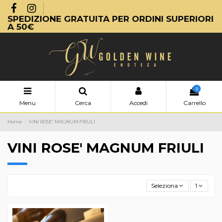
SPEDIZIONE GRATUITA PER ORDINI SUPERIORI
A 50€
0
Menu
Cerca
Accedi
Carrello
Home
VINI ROSE' MAGNUM FRIULI
VINI ROSE' MAGNUM FRIULI
Seleziona
1