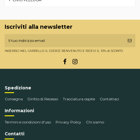
Iscriviti alla newsletter
INSERISCI NEL CARRELLO IL CODICE BENVENUTO E RICEVI IL 10% di SCONTO
Spedizione
Consegna
Diritto di Recesso
Tracciatura ospite
Contattaci
Informazioni
Termini e condizioni d'uso
Privacy Policy
Chi siamo
Contatti