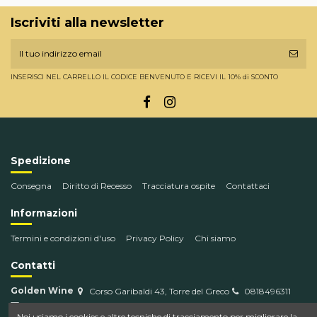
Iscriviti alla newsletter
INSERISCI NEL CARRELLO IL CODICE BENVENUTO E RICEVI IL 10% di SCONTO
Spedizione
Consegna
Diritto di Recesso
Tracciatura ospite
Contattaci
Informazioni
Termini e condizioni d'uso
Privacy Policy
Chi siamo
Contatti
Golden Wine
Corso Garibaldi 43, Torre del Greco
0818496311
info@goldenwine.com
Noi usiamo i cookies e altre tecniche di tracciamento per migliorare la