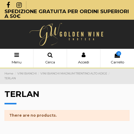
SPEDIZIONE GRATUITA PER ORDINI SUPERIORI
A 50€
0
Menu
Cerca
Accedi
Carrello
Home
VINI BIANCHI
VINI BIANCHI MAGNUM TRENTINO ALTO ADIGE
TERLAN
TERLAN
There are no products.