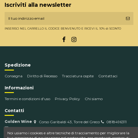
Iscriviti alla newsletter
INSERISCI NEL CARRELLO IL CODICE BENVENUTO E RICEVI IL 10% di SCONTO
Spedizione
Consegna
Diritto di Recesso
Tracciatura ospite
Contattaci
Informazioni
Termini e condizioni d'uso
Privacy Policy
Chi siamo
Contatti
Golden Wine
Corso Garibaldi 43, Torre del Greco
0818496311
info@goldenwine.com
Noi usiamo i cookies e altre tecniche di tracciamento per migliorare la
tua esperienza di navigazione nel nostro sito, per mostrarti contenuti