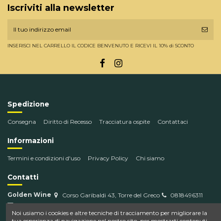
Iscriviti alla newsletter
INSERISCI NEL CARRELLO IL CODICE BENVENUTO E RICEVI IL 10% di SCONTO
Spedizione
Consegna
Diritto di Recesso
Tracciatura ospite
Contattaci
Informazioni
Termini e condizioni d'uso
Privacy Policy
Chi siamo
Contatti
Golden Wine
Corso Garibaldi 43, Torre del Greco
0818496311
info@goldenwine.com
Noi usiamo i cookies e altre tecniche di tracciamento per migliorare la
tua esperienza di navigazione nel nostro sito, per mostrarti contenuti