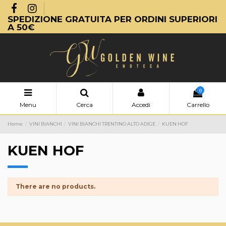
SPEDIZIONE GRATUITA PER ORDINI SUPERIORI
A 50€
0
Menu
Cerca
Accedi
Carrello
Home
VINI BIANCHI
VINI BIANCHI TRENTINO ALTO ADIGE
KUEN HOF
KUEN HOF
There are no products.