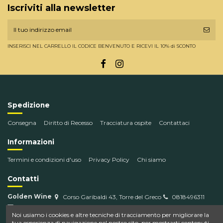
Iscriviti alla newsletter
INSERISCI NEL CARRELLO IL CODICE BENVENUTO E RICEVI IL 10% di SCONTO
Spedizione
Consegna
Diritto di Recesso
Tracciatura ospite
Contattaci
Informazioni
Termini e condizioni d'uso
Privacy Policy
Chi siamo
Contatti
Golden Wine
Corso Garibaldi 43, Torre del Greco
0818496311
info@goldenwine.com
Noi usiamo i cookies e altre tecniche di tracciamento per migliorare la
tua esperienza di navigazione nel nostro sito, per mostrarti contenuti