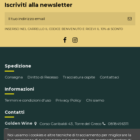
Iscriviti alla newsletter
INSERISCI NEL CARRELLO IL CODICE BENVENUTO E RICEVI IL 10% di SCONTO
Spedizione
Consegna
Diritto di Recesso
Tracciatura ospite
Contattaci
Informazioni
Termini e condizioni d'uso
Privacy Policy
Chi siamo
Contatti
Golden Wine
Corso Garibaldi 43, Torre del Greco
0818496311
info@goldenwine.com
Noi usiamo i cookies e altre tecniche di tracciamento per migliorare la
tua esperienza di navigazione nel nostro sito, per mostrarti contenuti