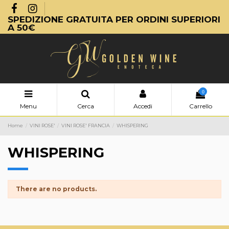
SPEDIZIONE GRATUITA PER ORDINI SUPERIORI
A 50€
0
Menu
Cerca
Accedi
Carrello
Home
VINI ROSE'
VINI ROSE' FRANCIA
WHISPERING
WHISPERING
There are no products.