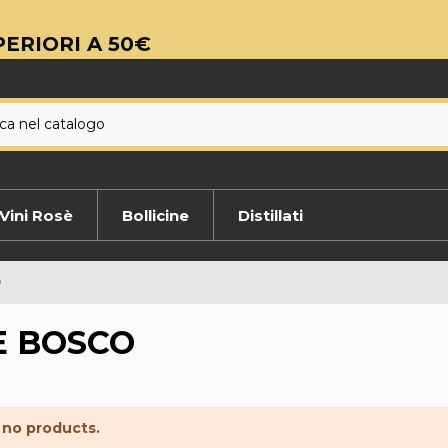
ERIORI A 50€
Vini Rosè
Bollicine
Distillati
O
E BOSCO
 no products.