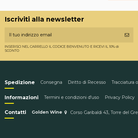
Iscriviti alla newsletter
INSERISCI NEL CARRELLO IL CODICE BENVENUTO E RICEVI IL 10% di
SCONTO
Spedizione
Consegna
Diritto di Recesso
Tracciatura 
Informazioni
Termini e condizioni d'uso
Privacy Policy
Contatti
Golden Wine
Corso Garibaldi 43, Torre del Gr