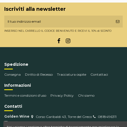
Iscriviti alla newsletter
INSERISCI NEL CARRELLO IL CODICE BENVENUTO E RICEVI IL 10% di SCONTO
Spedizione
Consegna
Diritto di Recesso
Tracciatura ospite
Contattaci
Informazioni
Termini e condizioni d'uso
Privacy Policy
Chi siamo
Contatti
Golden Wine
Corso Garibaldi 43, Torre del Greco
0818496311
info@goldenwine.com
Noi usiamo i cookies e altre tecniche di tracciamento per migliorare la