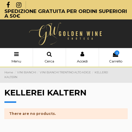
SPEDIZIONE GRATUITA PER ORDINI SUPERIORI
A 50€
0
Menu
Cerca
Accedi
Carrello
Home
VINI BIANCHI
VINI BIANCHI TRENTINO ALTO ADIGE
KELLEREI
KALTERN
KELLEREI KALTERN
There are no products.