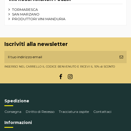
TORMARESCA
SAN MARZANO
PRODUTTORI VINI MANDURIA
Iscriviti alla newsletter
INSERISCI NEL CARRELLO IL CODICE BENVENUTO E RICEVI IL 10% di SCONTO
Spedizione
Consegna
Diritto di Recesso
Tracciatura ospite
Contattaci
Informazioni