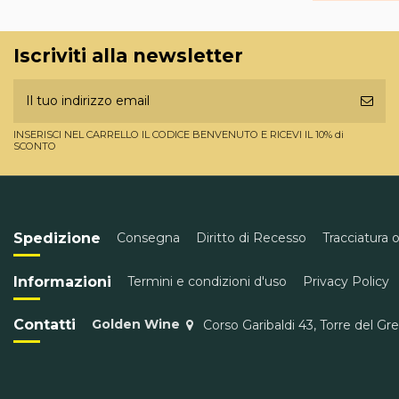
Iscriviti alla newsletter
INSERISCI NEL CARRELLO IL CODICE BENVENUTO E RICEVI IL 10% di
SCONTO
Spedizione
Consegna
Diritto di Recesso
Tracciatura 
Informazioni
Termini e condizioni d'uso
Privacy Policy
Contatti
Golden Wine
Corso Garibaldi 43, Torre del Gr