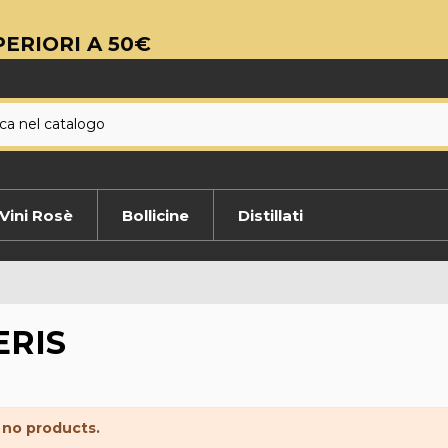
ERIORI A 50€
Vini Rosè
Bollicine
Distillati
ERIS
 no products.