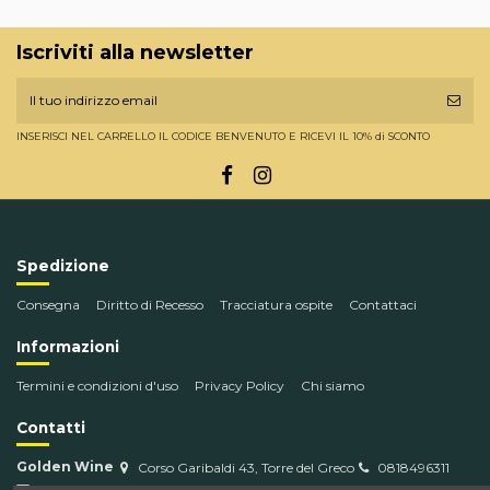
Iscriviti alla newsletter
INSERISCI NEL CARRELLO IL CODICE BENVENUTO E RICEVI IL 10% di SCONTO
Spedizione
Consegna
Diritto di Recesso
Tracciatura ospite
Contattaci
Informazioni
Termini e condizioni d'uso
Privacy Policy
Chi siamo
Contatti
Golden Wine
Corso Garibaldi 43, Torre del Greco
0818496311
info@goldenwine.com