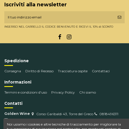
Iscriviti alla newsletter
INSERISCI NEL CARRELLO IL CODICE BENVENUTO E RICEVI IL 10% di SCONTO
Spedizione
Consegna
Diritto di Recesso
Tracciatura ospite
Contattaci
Informazioni
Termini e condizioni d'uso
Privacy Policy
Chi siamo
Contatti
Golden Wine
Corso Garibaldi 43, Torre del Greco
0818496311
info@goldenwine.com
Noi usiamo i cookies e altre tecniche di tracciamento per migliorare la
tua esperienza di navigazione nel nostro sito, per mostrarti contenuti