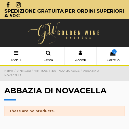
SPEDIZIONE GRATUITA PER ORDINI SUPERIORI
A 50€
0
Menu
Cerca
Accedi
Carrello
Home
VINI ROSSI
VINI ROSSI TRENTINO ALTO ADIGE
ABBAZIA DI
NOVACELLA
ABBAZIA DI NOVACELLA
There are no products.