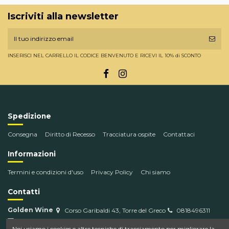
Iscriviti alla newsletter
INSERISCI NEL CARRELLO IL CODICE BENVENUTO E RICEVI IL 10% di SCONTO
Spedizione
Consegna
Diritto di Recesso
Tracciatura ospite
Contattaci
Informazioni
Termini e condizioni d'uso
Privacy Policy
Chi siamo
Contatti
Golden Wine
Corso Garibaldi 43, Torre del Greco
0818496311
info@goldenwine.com
Noi usiamo i cookies e altre tecniche di tracciamento per migliorare la