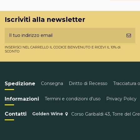
Iscriviti alla newsletter
INSERISCI NEL CARRELLO IL CODICE BENVENUTO E RICEVI IL 10% di
SCONTO
Spedizione
Consegna
Diritto di Recesso
Tracciatura 
Informazioni
Termini e condizioni d'uso
Privacy Policy
Contatti
Golden Wine
Corso Garibaldi 43, Torre del Gr