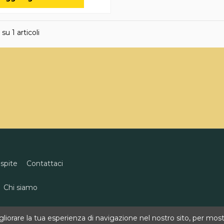
 su 1 articoli
ospite
Contattaci
Chi siamo
eco
0818496311
info@goldenwine.com
iorare la tua esperienza di navigazione nel nostro sito, per mostra