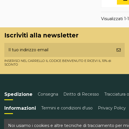
Visualizzati 1-1
Iscriviti alla newsletter
INSERISCI NEL CARRELLO IL CODICE BENVENUTO E RICEVI IL 10% di
SCONTO
Spedizione
Consegna
Diritto di Recesso
Tracciatura 
Informazioni
Termini e condizioni d'uso
Privacy Policy
Contatti
Golden Wine
Corso Garibaldi 43, Torre del Gr
Noi usiamo i cookies e altre tecniche di tracciamento per migl