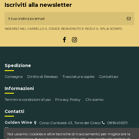
Iscriviti alla newsletter
INSERISCI NEL CARRELLO IL CODICE BENVENUTO E RICEVI IL 10% di SCONTO
Spedizione
Consegna
Diritto di Recesso
Tracciatura ospite
Contattaci
Informazioni
Termini e condizioni d'uso
Privacy Policy
Chi siamo
Contatti
Golden Wine
Corso Garibaldi 43, Torre del Greco
0818496311
info@goldenwine.com
Noi usiamo i cookies e altre tecniche di tracciamento per migliorare la
tua esperienza di navigazione nel nostro sito, per mostrarti contenuti