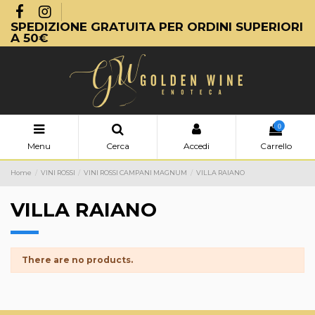
SPEDIZIONE GRATUITA PER ORDINI SUPERIORI
A 50€
0
Menu
Cerca
Accedi
Carrello
Home
VINI ROSSI
VINI ROSSI CAMPANI MAGNUM
VILLA RAIANO
VILLA RAIANO
There are no products.