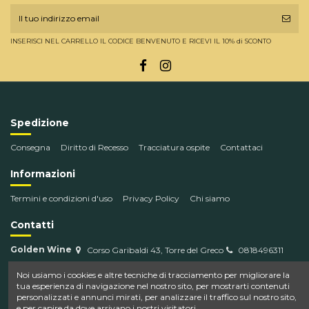
INSERISCI NEL CARRELLO IL CODICE BENVENUTO E RICEVI IL 10% di SCONTO
Spedizione
Consegna
Diritto di Recesso
Tracciatura ospite
Contattaci
Informazioni
Termini e condizioni d'uso
Privacy Policy
Chi siamo
Contatti
Golden Wine
Corso Garibaldi 43, Torre del Greco
0818496311
info@goldenwine.com
Noi usiamo i cookies e altre tecniche di tracciamento per migliorare la
tua esperienza di navigazione nel nostro sito, per mostrarti contenuti
personalizzati e annunci mirati, per analizzare il traffico sul nostro sito,
e per capire da dove arrivano i nostri visitatori.