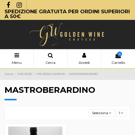
SPEDIZIONE GRATUITA PER ORDINI SUPERIORI
A 50€
0
Menu
Cerca
Accedi
Carrello
Home
VINI ROSSI
VINI ROSSI CAMPANI
MASTROBERARDINO
MASTROBERARDINO
Seleziona
1