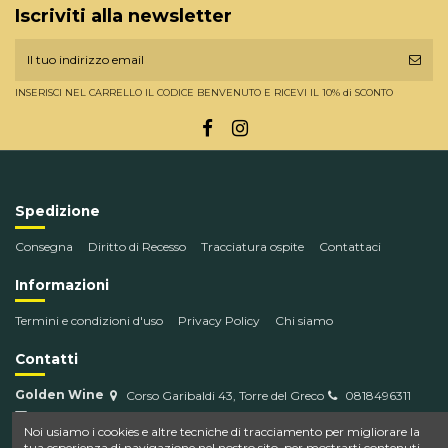
Iscriviti alla newsletter
INSERISCI NEL CARRELLO IL CODICE BENVENUTO E RICEVI IL 10% di SCONTO
Spedizione
Consegna
Diritto di Recesso
Tracciatura ospite
Contattaci
Informazioni
Termini e condizioni d'uso
Privacy Policy
Chi siamo
Contatti
Golden Wine
Corso Garibaldi 43, Torre del Greco
0818496311
info@goldenwine.com
Noi usiamo i cookies e altre tecniche di tracciamento per migliorare la
tua esperienza di navigazione nel nostro sito, per mostrarti contenuti