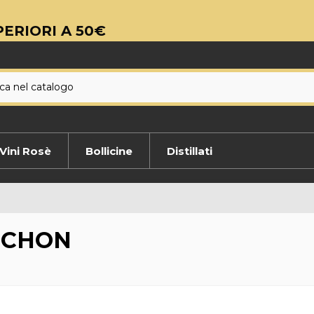
ERIORI A 50€
Vini Rosè
Bollicine
Distillati
OCHON