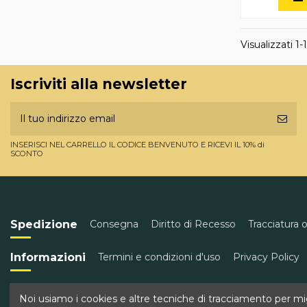
Visualizzati 1-1
Iscriviti alla newsletter
INSERISCI NEL CARRELLO IL CODICE BENVENUTO E RICEVI IL 10% di
SCONTO
Spedizione
Consegna
Diritto di Recesso
Tracciatura 
Informazioni
Termini e condizioni d'uso
Privacy Policy
Contatti
Golden Wine
Corso Garibaldi 43, Torre del Gr
Noi usiamo i cookies e altre tecniche di tracciamento per migl