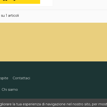
 su 1 articoli
ospite
Contattaci
Chi siamo
eco
0818496311
info@goldenwine.com
iorare la tua esperienza di navigazione nel nostro sito, per mostra