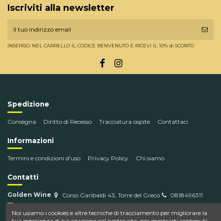
Iscriviti alla newsletter
INSERISCI NEL CARRELLO IL CODICE BENVENUTO E RICEVI IL 10% di SCONTO
Spedizione
Consegna
Diritto di Recesso
Tracciatura ospite
Contattaci
Informazioni
Termini e condizioni d'uso
Privacy Policy
Chi siamo
Contatti
Golden Wine
Corso Garibaldi 43, Torre del Greco
0818496311
info@goldenwine.com
Noi usiamo i cookies e altre tecniche di tracciamento per migliorare la
tua esperienza di navigazione nel nostro sito, per mostrarti contenuti