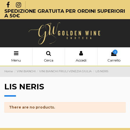
SPEDIZIONE GRATUITA PER ORDINI SUPERIORI
A 50€
0
Menu
Cerca
Accedi
Carrello
Home
VINI BIANCHI
VINI BIANCHI FRIULI VENEZIA GIULIA
LIS NERIS
LIS NERIS
There are no products.