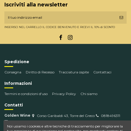
Iscriviti alla newsletter
INSERISCI NEL CARRELLO IL CODICE BENVENUTO E RICEVI IL 10% di SCONTO
Spedizione
Consegna
Diritto di Recesso
Tracciatura ospite
Contattaci
Informazioni
Termini e condizioni d'uso
Privacy Policy
Chi siamo
Contatti
Golden Wine
Corso Garibaldi 43, Torre del Greco
0818496311
info@goldenwine.com
Noi usiamo i cookies e altre tecniche di tracciamento per migliorare la
tua esperienza di navigazione nel nostro sito, per mostrarti contenuti