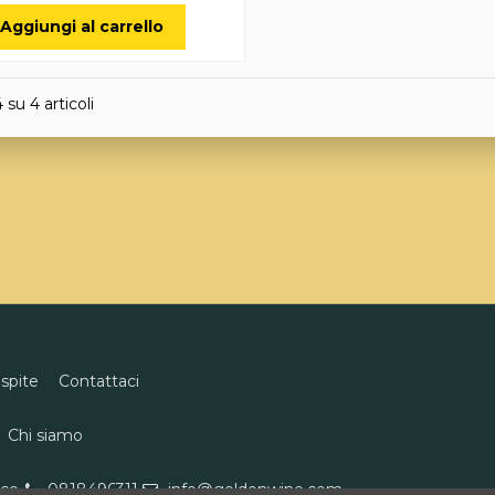
Aggiungi al carrello
4 su 4 articoli
ospite
Contattaci
Chi siamo
eco
0818496311
info@goldenwine.com