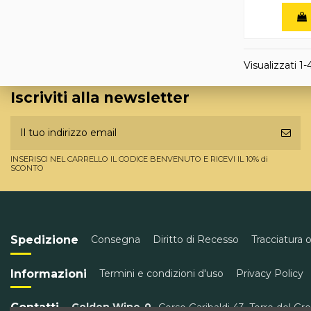
Visualizzati 1-
Iscriviti alla newsletter
INSERISCI NEL CARRELLO IL CODICE BENVENUTO E RICEVI IL 10% di
SCONTO
Spedizione
Consegna
Diritto di Recesso
Tracciatura 
Informazioni
Termini e condizioni d'uso
Privacy Policy
Contatti
Golden Wine
Corso Garibaldi 43, Torre del Gr