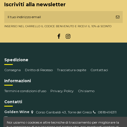
Iscriviti alla newsletter
INSERISCI NEL CARRELLO IL CODICE BENVENUTO E RICEVI IL 10% di SCONTO
Spedizione
Consegna
Diritto di Recesso
Tracciatura ospite
Contattaci
Informazioni
Termini e condizioni d'uso
Privacy Policy
Chi siamo
Contatti
Golden Wine
Corso Garibaldi 43, Torre del Greco
0818496311
info@goldenwine.com
Noi usiamo i cookies e altre tecniche di tracciamento per migliorare la
tua esperienza di navigazione nel nostro sito, per mostrarti contenuti