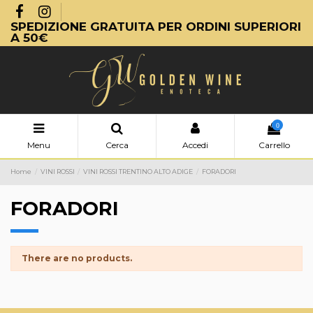
SPEDIZIONE GRATUITA PER ORDINI SUPERIORI
A 50€
0
Menu
Cerca
Accedi
Carrello
Home
VINI ROSSI
VINI ROSSI TRENTINO ALTO ADIGE
FORADORI
FORADORI
There are no products.