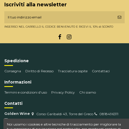
Iscriviti alla newsletter
INSERISCI NEL CARRELLO IL CODICE BENVENUTO E RICEVI IL 10% di SCONTO
Spedizione
Consegna
Diritto di Recesso
Tracciatura ospite
Contattaci
Informazioni
Termini e condizioni d'uso
Privacy Policy
Chi siamo
Contatti
Golden Wine
Corso Garibaldi 43, Torre del Greco
0818496311
info@goldenwine.com
Noi usiamo i cookies e altre tecniche di tracciamento per migliorare la
tua esperienza di navigazione nel nostro sito, per mostrarti contenuti