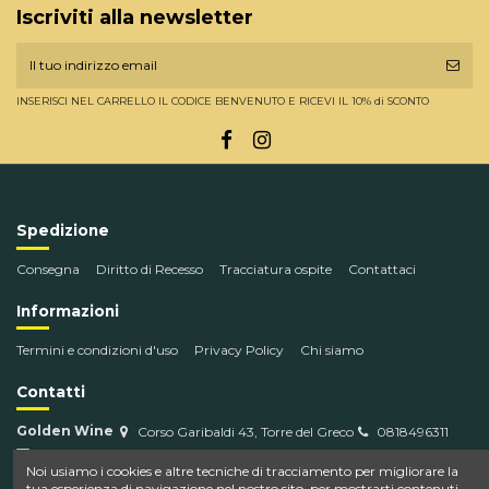
Iscriviti alla newsletter
INSERISCI NEL CARRELLO IL CODICE BENVENUTO E RICEVI IL 10% di SCONTO
Spedizione
Consegna
Diritto di Recesso
Tracciatura ospite
Contattaci
Informazioni
Termini e condizioni d'uso
Privacy Policy
Chi siamo
Contatti
Golden Wine
Corso Garibaldi 43, Torre del Greco
0818496311
info@goldenwine.com
Noi usiamo i cookies e altre tecniche di tracciamento per migliorare la
tua esperienza di navigazione nel nostro sito, per mostrarti contenuti