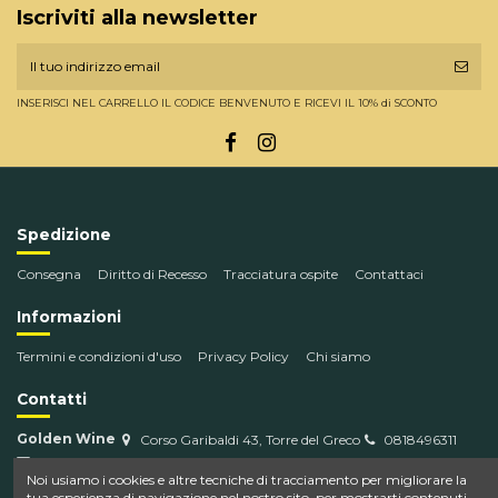
Iscriviti alla newsletter
INSERISCI NEL CARRELLO IL CODICE BENVENUTO E RICEVI IL 10% di SCONTO
Spedizione
Consegna
Diritto di Recesso
Tracciatura ospite
Contattaci
Informazioni
Termini e condizioni d'uso
Privacy Policy
Chi siamo
Contatti
Golden Wine
Corso Garibaldi 43, Torre del Greco
0818496311
info@goldenwine.com
Noi usiamo i cookies e altre tecniche di tracciamento per migliorare la
tua esperienza di navigazione nel nostro sito, per mostrarti contenuti