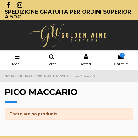
SPEDIZIONE GRATUITA PER ORDINI SUPERIORI
A 50€
0
Menu
Cerca
Accedi
Carrello
Home
VINI ROSE'
VINI ROSE' PIEMONTE
PICO MACCARIO
PICO MACCARIO
There are no products.