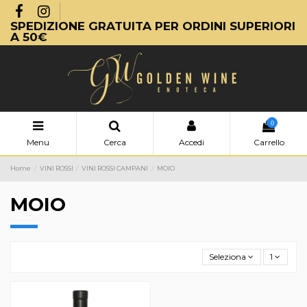
SPEDIZIONE GRATUITA PER ORDINI SUPERIORI
A 50€
0
Menu
Cerca
Accedi
Carrello
Home
VINI ROSSI
VINI ROSSI CAMPANI
MOIO
MOIO
Seleziona
1