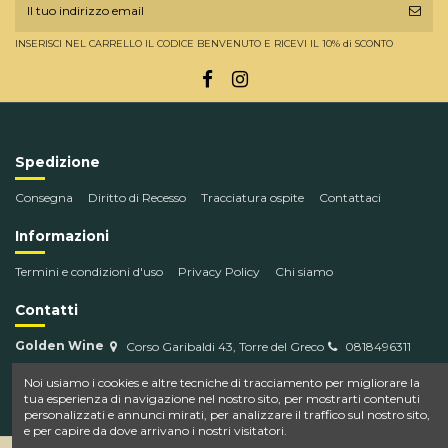
INSERISCI NEL CARRELLO IL CODICE BENVENUTO E RICEVI IL 10% di SCONTO
Spedizione
Consegna
Diritto di Recesso
Tracciatura ospite
Contattaci
Informazioni
Termini e condizioni d'uso
Privacy Policy
Chi siamo
Contatti
Golden Wine
Corso Garibaldi 43, Torre del Greco
0818496311
info@goldenwine.com
Noi usiamo i cookies e altre tecniche di tracciamento per migliorare la
tua esperienza di navigazione nel nostro sito, per mostrarti contenuti
personalizzati e annunci mirati, per analizzare il traffico sul nostro sito,
e per capire da dove arrivano i nostri visitatori.