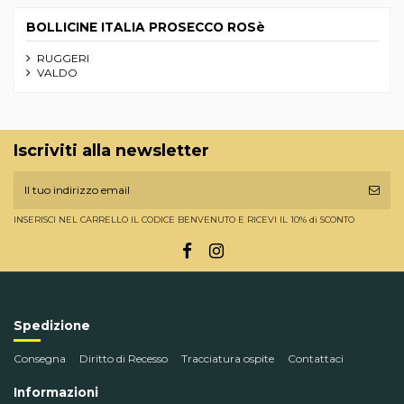
BOLLICINE ITALIA PROSECCO ROSè
RUGGERI
VALDO
Iscriviti alla newsletter
INSERISCI NEL CARRELLO IL CODICE BENVENUTO E RICEVI IL 10% di SCONTO
Spedizione
Consegna
Diritto di Recesso
Tracciatura ospite
Contattaci
Informazioni