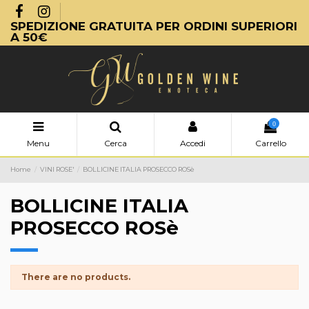
SPEDIZIONE GRATUITA PER ORDINI SUPERIORI
A 50€
0
Menu
Cerca
Accedi
Carrello
Home
VINI ROSE'
BOLLICINE ITALIA PROSECCO ROSè
BOLLICINE ITALIA
PROSECCO ROSè
There are no products.