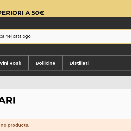
ERIORI A 50€
Vini Rosè
Bollicine
Distillati
ARI
 no products.