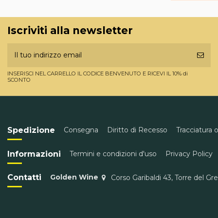
Iscriviti alla newsletter
INSERISCI NEL CARRELLO IL CODICE BENVENUTO E RICEVI IL 10% di
SCONTO
Spedizione
Consegna
Diritto di Recesso
Tracciatura 
Informazioni
Termini e condizioni d'uso
Privacy Policy
Contatti
Golden Wine
Corso Garibaldi 43, Torre del Gr