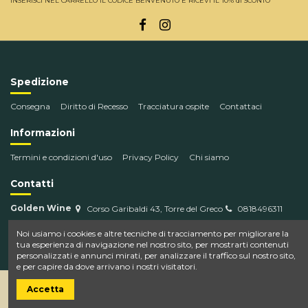
INSERISCI NEL CARRELLO IL CODICE BENVENUTO E RICEVI IL 10% di SCONTO
Spedizione
Consegna
Diritto di Recesso
Tracciatura ospite
Contattaci
Informazioni
Termini e condizioni d'uso
Privacy Policy
Chi siamo
Contatti
Golden Wine
Corso Garibaldi 43, Torre del Greco
0818496311
info@goldenwine.com
Noi usiamo i cookies e altre tecniche di tracciamento per migliorare la
tua esperienza di navigazione nel nostro sito, per mostrarti contenuti
personalizzati e annunci mirati, per analizzare il traffico sul nostro sito,
e per capire da dove arrivano i nostri visitatori.
Accetta
Powered by AT Web. P.IVA 09749711215