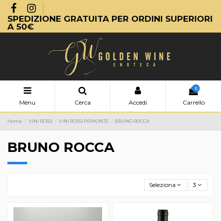
SPEDIZIONE GRATUITA PER ORDINI SUPERIORI
A 50€
0
Menu
Cerca
Accedi
Carrello
Home
VINI ROSSI
VINI ROSSI PIEMONTE
BRUNO ROCCA
BRUNO ROCCA
Seleziona
3