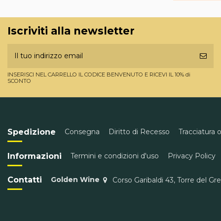
Iscriviti alla newsletter
INSERISCI NEL CARRELLO IL CODICE BENVENUTO E RICEVI IL 10% di
SCONTO
Spedizione
Consegna
Diritto di Recesso
Tracciatura 
Informazioni
Termini e condizioni d'uso
Privacy Policy
Contatti
Golden Wine
Corso Garibaldi 43, Torre del Gr