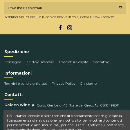
INSERISCI NEL CARRELLO IL CODICE BENVENUTO E RICEVI IL 10% di SCONTO
Spedizione
Consegna
Diritto di Recesso
Tracciatura ospite
Contattaci
Informazioni
Termini e condizioni d'uso
Privacy Policy
Chi siamo
Contatti
Golden Wine
Corso Garibaldi 43, Torre del Greco
0818496311
info@goldenwine.com
Noi usiamo i cookies e altre tecniche di tracciamento per migliorare la
tua esperienza di navigazione nel nostro sito, per mostrarti contenuti
personalizzati e annunci mirati, per analizzare il traffico sul nostro sito,
e per capire da dove arrivano i nostri visitatori.