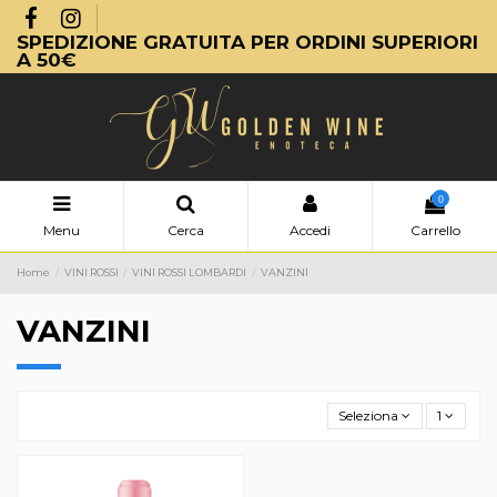
SPEDIZIONE GRATUITA PER ORDINI SUPERIORI
A 50€
0
Menu
Cerca
Accedi
Carrello
Home
VINI ROSSI
VINI ROSSI LOMBARDI
VANZINI
VANZINI
Seleziona
1