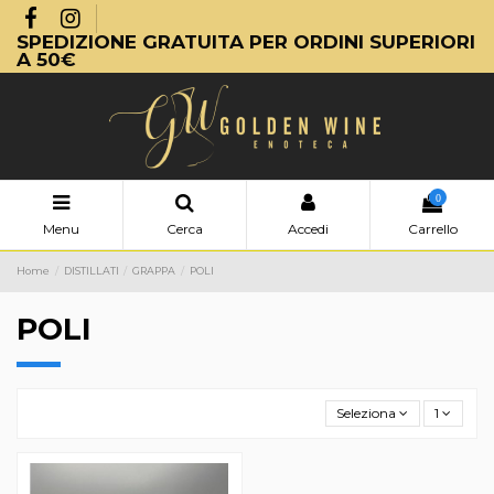
SPEDIZIONE GRATUITA PER ORDINI SUPERIORI
A 50€
0
Menu
Cerca
Accedi
Carrello
Home
DISTILLATI
GRAPPA
POLI
POLI
Seleziona
1