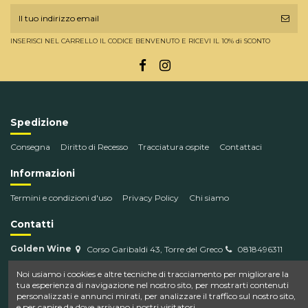
INSERISCI NEL CARRELLO IL CODICE BENVENUTO E RICEVI IL 10% di SCONTO
Spedizione
Consegna
Diritto di Recesso
Tracciatura ospite
Contattaci
Informazioni
Termini e condizioni d'uso
Privacy Policy
Chi siamo
Contatti
Golden Wine
Corso Garibaldi 43, Torre del Greco
0818496311
info@goldenwine.com
Noi usiamo i cookies e altre tecniche di tracciamento per migliorare la
tua esperienza di navigazione nel nostro sito, per mostrarti contenuti
personalizzati e annunci mirati, per analizzare il traffico sul nostro sito,
e per capire da dove arrivano i nostri visitatori.