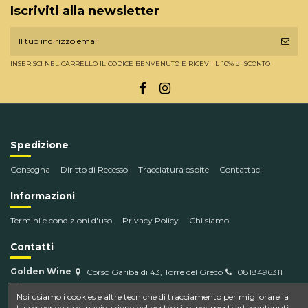
Iscriviti alla newsletter
INSERISCI NEL CARRELLO IL CODICE BENVENUTO E RICEVI IL 10% di SCONTO
Spedizione
Consegna
Diritto di Recesso
Tracciatura ospite
Contattaci
Informazioni
Termini e condizioni d'uso
Privacy Policy
Chi siamo
Contatti
Golden Wine
Corso Garibaldi 43, Torre del Greco
0818496311
info@goldenwine.com
Noi usiamo i cookies e altre tecniche di tracciamento per migliorare la
tua esperienza di navigazione nel nostro sito, per mostrarti contenuti