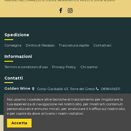
INSERISCI NEL CARRELLO IL CODICE BENVENUTO E RICEVI IL 10% di SCONTO
Spedizione
Consegna
Diritto di Recesso
Tracciatura ospite
Contattaci
Informazioni
Termini e condizioni d'uso
Privacy Policy
Chi siamo
Contatti
Golden Wine
Corso Garibaldi 43, Torre del Greco
0818496311
info@goldenwine.com
Noi usiamo i cookies e altre tecniche di tracciamento per migliorare la
tua esperienza di navigazione nel nostro sito, per mostrarti contenuti
personalizzati e annunci mirati, per analizzare il traffico sul nostro sito,
e per capire da dove arrivano i nostri visitatori.
Accetta
Powered by AT Web. P.IVA 09749711215