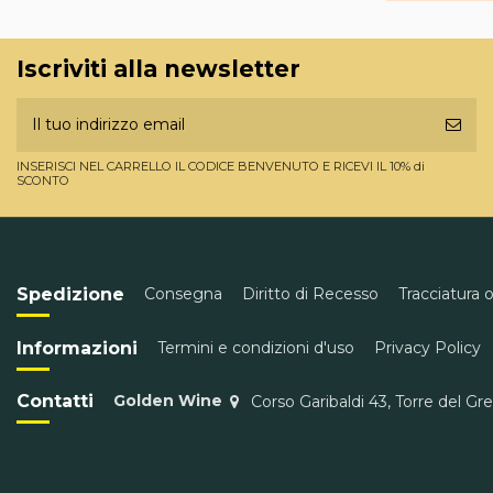
Iscriviti alla newsletter
INSERISCI NEL CARRELLO IL CODICE BENVENUTO E RICEVI IL 10% di
SCONTO
Spedizione
Consegna
Diritto di Recesso
Tracciatura 
Informazioni
Termini e condizioni d'uso
Privacy Policy
Contatti
Golden Wine
Corso Garibaldi 43, Torre del Gr