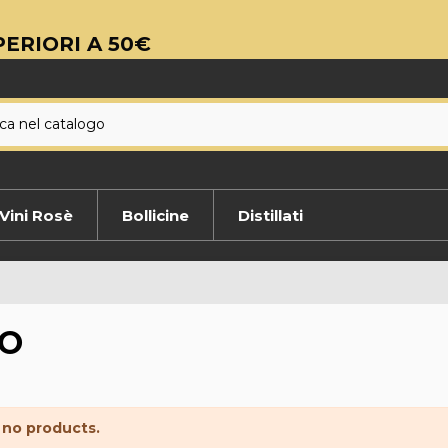
ERIORI A 50€
Vini Rosè
Bollicine
Distillati
O
 no products.