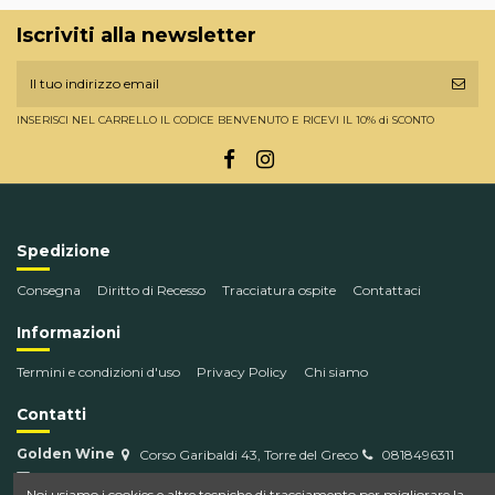
Iscriviti alla newsletter
INSERISCI NEL CARRELLO IL CODICE BENVENUTO E RICEVI IL 10% di SCONTO
Spedizione
Consegna
Diritto di Recesso
Tracciatura ospite
Contattaci
Informazioni
Termini e condizioni d'uso
Privacy Policy
Chi siamo
Contatti
Golden Wine
Corso Garibaldi 43, Torre del Greco
0818496311
info@goldenwine.com
Noi usiamo i cookies e altre tecniche di tracciamento per migliorare la