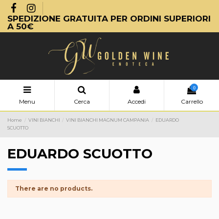
SPEDIZIONE GRATUITA PER ORDINI SUPERIORI
A 50€
0
Menu
Cerca
Accedi
Carrello
Home
VINI BIANCHI
VINI BIANCHI MAGNUM CAMPANIA
EDUARDO
SCUOTTO
EDUARDO SCUOTTO
There are no products.