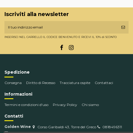
Iscriviti alla newsletter
INSERISCI NEL CARRELLO IL CODICE BENVENUTO E RICEVI IL 10% di SCONTO
Spedizione
Consegna
Diritto di Recesso
Tracciatura ospite
Contattaci
Informazioni
Termini e condizioni d'uso
Privacy Policy
Chi siamo
Contatti
Golden Wine
Corso Garibaldi 43, Torre del Greco
0818496311
info@goldenwine.com