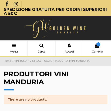
SPEDIZIONE GRATUITA PER ORDINI SUPERIORI
A 50€
0
Menu
Cerca
Accedi
Carrello
Home
VINI ROSE'
VINI ROSE' PUGLIA
PRODUTTORI VINI MANDURIA
PRODUTTORI VINI
MANDURIA
There are no products.