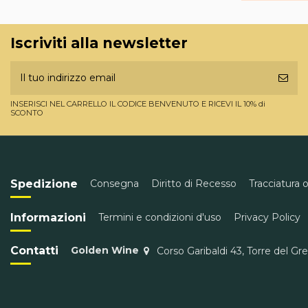
Iscriviti alla newsletter
INSERISCI NEL CARRELLO IL CODICE BENVENUTO E RICEVI IL 10% di
SCONTO
Spedizione
Consegna
Diritto di Recesso
Tracciatura 
Informazioni
Termini e condizioni d'uso
Privacy Policy
Contatti
Golden Wine
Corso Garibaldi 43, Torre del Gr