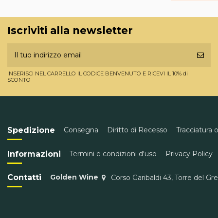
Iscriviti alla newsletter
INSERISCI NEL CARRELLO IL CODICE BENVENUTO E RICEVI IL 10% di
SCONTO
Spedizione
Consegna
Diritto di Recesso
Tracciatura 
Informazioni
Termini e condizioni d'uso
Privacy Policy
Contatti
Golden Wine
Corso Garibaldi 43, Torre del Gr