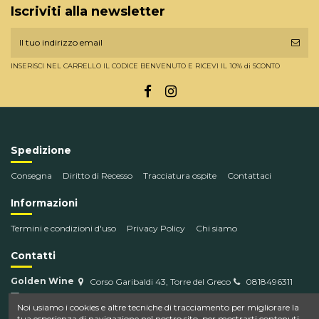
Iscriviti alla newsletter
INSERISCI NEL CARRELLO IL CODICE BENVENUTO E RICEVI IL 10% di SCONTO
Spedizione
Consegna
Diritto di Recesso
Tracciatura ospite
Contattaci
Informazioni
Termini e condizioni d'uso
Privacy Policy
Chi siamo
Contatti
Golden Wine
Corso Garibaldi 43, Torre del Greco
0818496311
info@goldenwine.com
Noi usiamo i cookies e altre tecniche di tracciamento per migliorare la
tua esperienza di navigazione nel nostro sito, per mostrarti contenuti