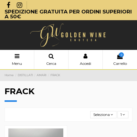
SPEDIZIONE GRATUITA PER ORDINI SUPERIORI
A 50€
0
Menu
Cerca
Accedi
Carrello
Home
DISTILLATI
AMARI
FRACK
FRACK
Seleziona
1