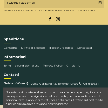
INSERISCI NEL CARRELLO IL CODICE BENVENUTO E RICEVI IL 10% di SCONTO
Spedizione
Consegna
Diritto di Recesso
Tracciatura ospite
Contattaci
Informazioni
Termini e condizioni d'uso
Privacy Policy
Chi siamo
Contatti
Golden Wine
Corso Garibaldi 43, Torre del Greco
0818496311
info@goldenwine.com
Noi usiamo i cookies e altre tecniche di tracciamento per migliorare la
tua esperienza di navigazione nel nostro sito, per mostrarti contenuti
personalizzati e annunci mirati, per analizzare il traffico sul nostro sito,
e per capire da dove arrivano i nostri visitatori.