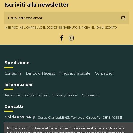
Iscriviti alla newsletter
INSERISCI NEL CARRELLO IL CODICE BENVENUTO E RICEVI IL 10% di SCONTO
Spedizione
Consegna
Diritto di Recesso
Tracciatura ospite
Contattaci
Informazioni
Termini e condizioni d'uso
Privacy Policy
Chi siamo
Contatti
Golden Wine
Corso Garibaldi 43, Torre del Greco
0818496311
info@goldenwine.com
Noi usiamo i cookies e altre tecniche di tracciamento per migliorare la
tua esperienza di navigazione nel nostro sito, per mostrarti contenuti