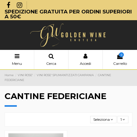
SPEDIZIONE GRATUITA PER ORDINI SUPERIORI
A 50€
0
Menu
Cerca
Accedi
Carrello
Home
VINI ROSE'
VINI ROSE' SPUMANTIZZATI CAMPANIA
CANTINE
FEDERICIANE
CANTINE FEDERICIANE
Seleziona
1