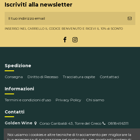
Iscriviti alla newsletter
INSERISCI NEL CARRELLO IL CODICE BENVENUTO E RICEVI IL 10% di SCONTO
Spedizione
Consegna
Diritto di Recesso
Tracciatura ospite
Contattaci
Informazioni
Termini e condizioni d'uso
Privacy Policy
Chi siamo
Contatti
Golden Wine
Corso Garibaldi 43, Torre del Greco
0818496311
info@goldenwine.com
Noi usiamo i cookies e altre tecniche di tracciamento per migliorare la
tua esperienza di navigazione nel nostro sito, per mostrarti contenuti