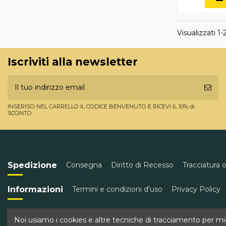
Visualizzati 1-2
Iscriviti alla newsletter
INSERISCI NEL CARRELLO IL CODICE BENVENUTO E RICEVI IL 10% di
SCONTO
Spedizione
Consegna
Diritto di Recesso
Tracciatura 
Informazioni
Termini e condizioni d'uso
Privacy Policy
Contatti
Golden Wine
Corso Garibaldi 43, Torre del Gr
Noi usiamo i cookies e altre tecniche di tracciamento per migl