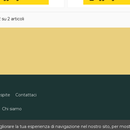
 su 2 articoli
ospite
Contattaci
Chi siamo
eco
0818496311
info@goldenwine.com
iorare la tua esperienza di navigazione nel nostro sito, per mostra