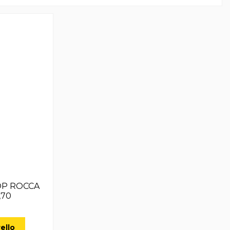
OP ROCCA
,70
ello