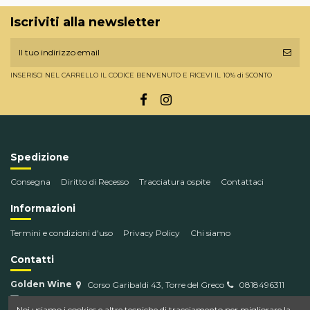
Iscriviti alla newsletter
INSERISCI NEL CARRELLO IL CODICE BENVENUTO E RICEVI IL 10% di SCONTO
Spedizione
Consegna
Diritto di Recesso
Tracciatura ospite
Contattaci
Informazioni
Termini e condizioni d'uso
Privacy Policy
Chi siamo
Contatti
Golden Wine
Corso Garibaldi 43, Torre del Greco
0818496311
info@goldenwine.com
Noi usiamo i cookies e altre tecniche di tracciamento per migliorare la