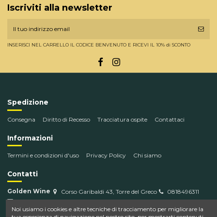
Iscriviti alla newsletter
INSERISCI NEL CARRELLO IL CODICE BENVENUTO E RICEVI IL 10% di SCONTO
Spedizione
Consegna
Diritto di Recesso
Tracciatura ospite
Contattaci
Informazioni
Termini e condizioni d'uso
Privacy Policy
Chi siamo
Contatti
Golden Wine
Corso Garibaldi 43, Torre del Greco
0818496311
info@goldenwine.com
Noi usiamo i cookies e altre tecniche di tracciamento per migliorare la
tua esperienza di navigazione nel nostro sito, per mostrarti contenuti