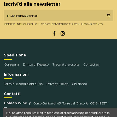
Iscriviti alla newsletter
INSERISCI NEL CARRELLO IL CODICE BENVENUTO E RICEVI IL 10% di SCONTO
Spedizione
Consegna
Diritto di Recesso
Tracciatura ospite
Contattaci
Informazioni
Termini e condizioni d'uso
Privacy Policy
Chi siamo
Contatti
Golden Wine
Corso Garibaldi 43, Torre del Greco
0818496311
info@goldenwine.com
Noi usiamo i cookies e altre tecniche di tracciamento per migliorare la
tua esperienza di navigazione nel nostro sito, per mostrarti contenuti