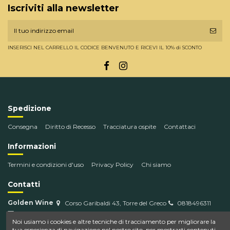
Iscriviti alla newsletter
INSERISCI NEL CARRELLO IL CODICE BENVENUTO E RICEVI IL 10% di SCONTO
Spedizione
Consegna
Diritto di Recesso
Tracciatura ospite
Contattaci
Informazioni
Termini e condizioni d'uso
Privacy Policy
Chi siamo
Contatti
Golden Wine
Corso Garibaldi 43, Torre del Greco
0818496311
info@goldenwine.com
Noi usiamo i cookies e altre tecniche di tracciamento per migliorare la
tua esperienza di navigazione nel nostro sito, per mostrarti contenuti